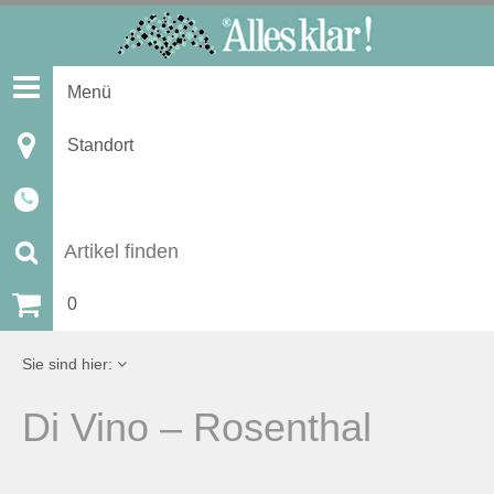
S
k
i
Menü
p
t
Standort
o
c
o
n
S
t
u
0
e
n
c
Sie sind hier:
t
h
Di Vino – Rosenthal
e