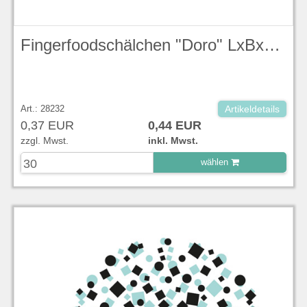
Fingerfoodschälchen "Doro" LxBxH 9x9x2 cm
Art.: 28232
Artikeldetails
0,37 EUR
0,44 EUR
zzgl. Mwst.
inkl. Mwst.
wählen
zu Warenkorb hinzugefügt.