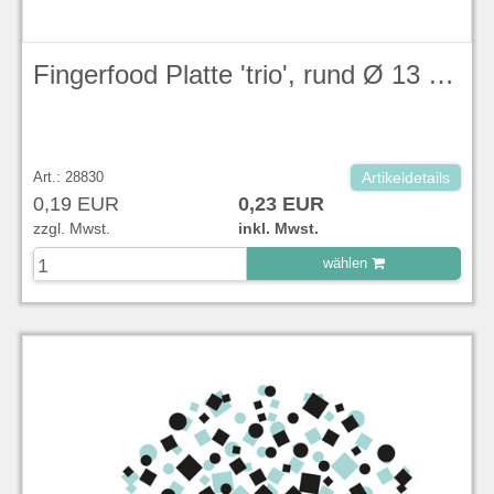
Fingerfood Platte 'trio', rund Ø 13 cm, H 2 cm
Art.: 28830
Artikeldetails
0,19 EUR
0,23 EUR
zzgl. Mwst.
inkl. Mwst.
wählen
zu Warenkorb hinzugefügt.