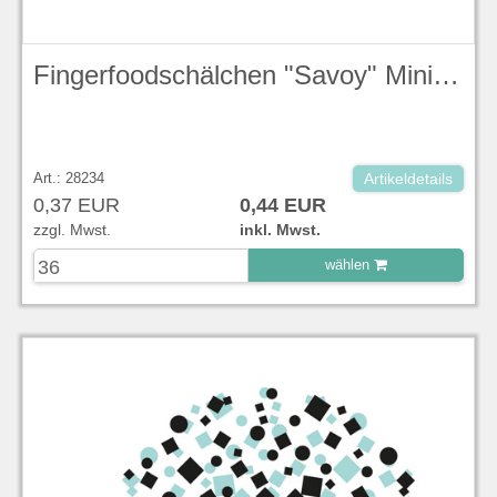
Fingerfoodschälchen "Savoy" Mini - Pastateller, Ø 12 cm
Art.: 28234
Artikeldetails
0,37 EUR
0,44 EUR
zzgl. Mwst.
inkl. Mwst.
wählen
zu Warenkorb hinzugefügt.