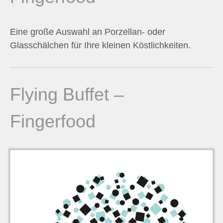
n
Eine große Auswahl an Porzellan- oder
n
Glasschälchen für Ihre kleinen Köstlichkeiten.
a
c
Flying Buffet –
h
Fingerfood
: