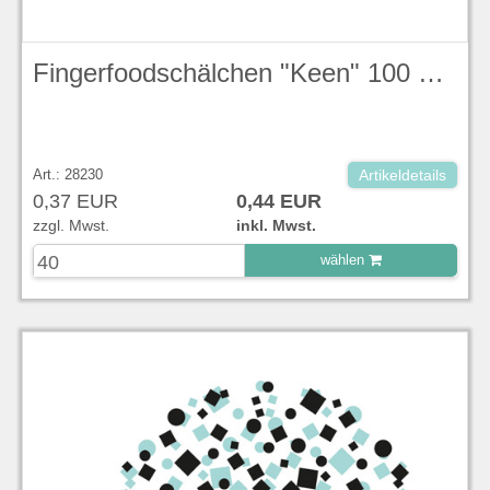
Fingerfoodschälchen "Keen" 100 ml LxBxH 6x6x6 cm
Art.: 28230
Artikeldetails
0,37 EUR
0,44 EUR
zzgl. Mwst.
inkl. Mwst.
wählen
zu Warenkorb hinzugefügt.