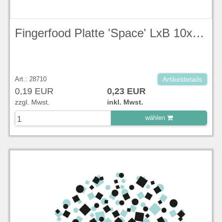
Fingerfood Platte 'Space' LxB 10x10 cm
Art.: 28710
Artikeldetails
0,19 EUR
0,23 EUR
zzgl. Mwst.
inkl. Mwst.
wählen
zu Warenkorb hinzugefügt.