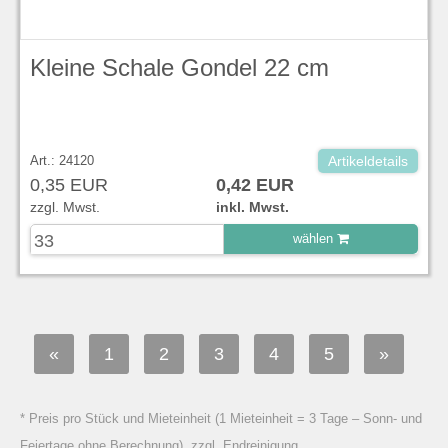
Kleine Schale Gondel 22 cm
Art.: 24120
Artikeldetails
0,35 EUR
0,42 EUR
zzgl. Mwst.
inkl. Mwst.
wählen
zu Warenkorb hinzugefügt.
«
1
2
3
4
5
»
* Preis pro Stück und Mieteinheit (1 Mieteinheit = 3 Tage – Sonn- und
Feiertage ohne Berechnung), zzgl. Endreinigung