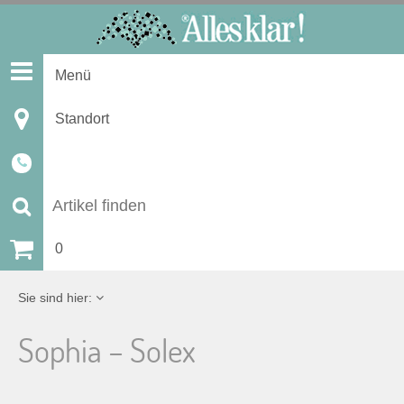
S
k
i
Menü
p
t
Standort
o
c
o
n
S
t
u
0
e
n
c
Sie sind hier:
t
h
Sophia – Solex
e