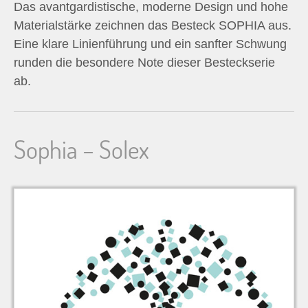
Das avantgardistische, moderne Design und hohe
n
Materialstärke zeichnen das Besteck SOPHIA aus.
Eine klare Linienführung und ein sanfter Schwung
n
runden die besondere Note dieser Besteckserie
a
ab.
c
Sophia – Solex
h
: