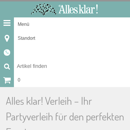
S
k
i
Menü
p
t
Standort
o
c
o
n
S
t
u
0
e
n
c
Alles klar! Verleih – Ihr
t
h
Partyverleih für den perfekten
e