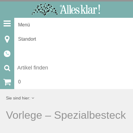
S
k
i
Menü
p
t
Standort
o
c
o
n
S
t
u
0
e
n
c
Sie sind hier:
t
h
Vorlege – Spezialbesteck
e