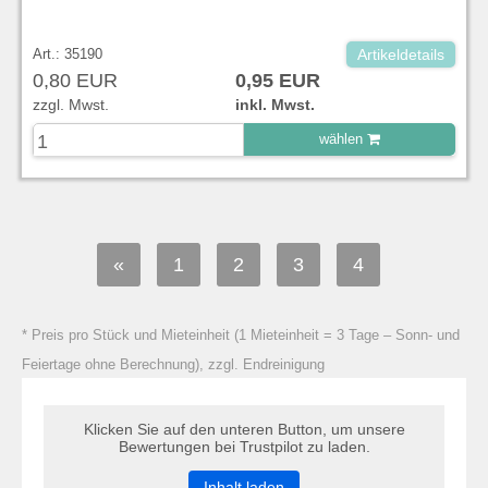
Art.: 35190
Artikeldetails
0,80 EUR
0,95 EUR
zzgl. Mwst.
inkl. Mwst.
wählen
zu Warenkorb hinzugefügt.
«
1
2
3
4
* Preis pro Stück und Mieteinheit (1 Mieteinheit = 3 Tage – Sonn- und
Feiertage ohne Berechnung), zzgl. Endreinigung
Klicken Sie auf den unteren Button, um unsere
Bewertungen bei Trustpilot zu laden.
Inhalt laden